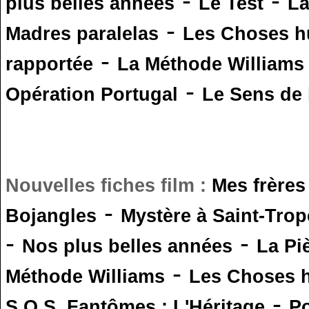
-
-
plus belles années
Le Test
L
-
Madres paralelas
Les Choses 
-
rapportée
La Méthode Williams
-
Opération Portugal
Le Sens de l
Nouvelles fiches film :
Mes frères
-
Bojangles
Mystère à Saint-Trop
-
-
Nos plus belles années
La Pi
-
Méthode Williams
Les Choses 
-
S.O.S. Fantômes : L'Héritage
Po