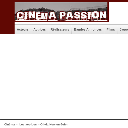
Acteurs
Actrices
Réalisateurs
Bandes Annonces
Films
Jaqu
Cinéma
>
Les actrices
> Olivia Newton-John