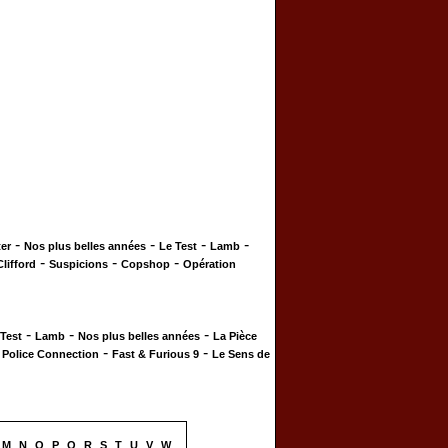
-
-
-
-
er
Nos plus belles années
Le Test
Lamb
-
-
-
Clifford
Suspicions
Copshop
Opération
-
-
-
 Test
Lamb
Nos plus belles années
La Pièce
-
-
-
Police Connection
Fast & Furious 9
Le Sens de
M
N
O
P
Q
R
S
T
U
V
W