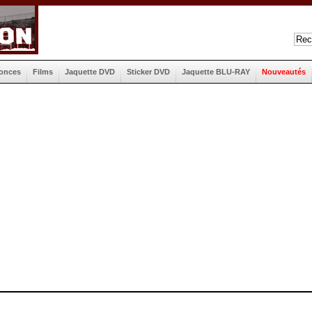
onces
Films
Jaquette DVD
Sticker DVD
Jaquette BLU-RAY
Nouveautés