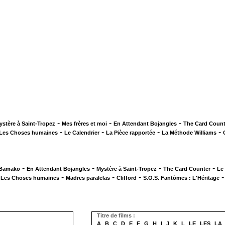
-
-
-
ystère à Saint-Tropez
Mes frères et moi
En Attendant Bojangles
The Card Count
-
-
-
-
Les Choses humaines
Le Calendrier
La Pièce rapportée
La Méthode Williams
-
-
-
-
 Bamako
En Attendant Bojangles
Mystère à Saint-Tropez
The Card Counter
Le
-
-
-
-
Les Choses humaines
Madres paralelas
Clifford
S.O.S. Fantômes : L'Héritage
Titre de films :
A
B
C
D
E
F
G
H
I
J
K
L
LE
LES
LA