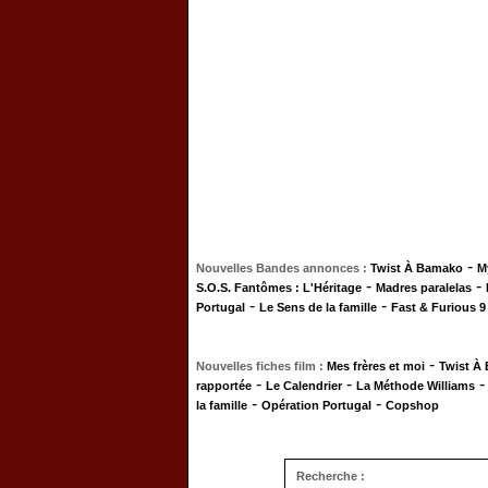
-
Nouvelles Bandes annonces :
Twist À Bamako
M
-
-
S.O.S. Fantômes : L'Héritage
Madres paralelas
-
-
Portugal
Le Sens de la famille
Fast & Furious 9
-
Nouvelles fiches film :
Mes frères et moi
Twist À
-
-
rapportée
Le Calendrier
La Méthode Williams
-
-
la famille
Opération Portugal
Copshop
Recherche :