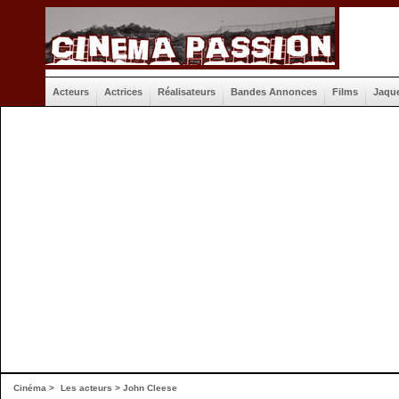
Acteurs
Actrices
Réalisateurs
Bandes Annonces
Films
Jaqu
Cinéma
>
Les acteurs
> John Cleese