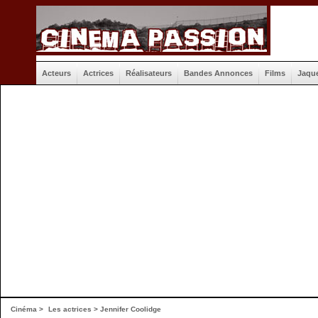
Acteurs
Actrices
Réalisateurs
Bandes Annonces
Films
Jaqu
Cinéma
>
Les actrices
> Jennifer Coolidge