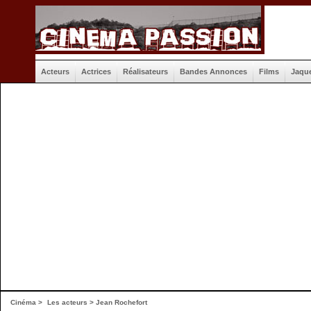
Acteurs
Actrices
Réalisateurs
Bandes Annonces
Films
Jaqu
Cinéma
>
Les acteurs
> Jean Rochefort