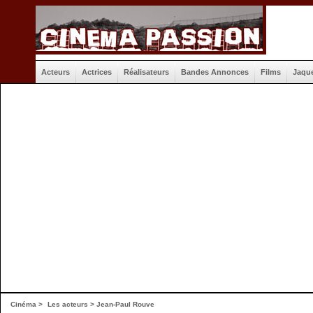
Acteurs
Actrices
Réalisateurs
Bandes Annonces
Films
Jaqu
Cinéma
>
Les acteurs
> Jean-Paul Rouve