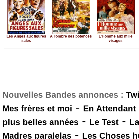
Les Anges aux figures
A l'ombre des potences
L'Homme aux mille
sales
visages
Nouvelles Bandes annonces :
Tw
-
Mes frères et moi
En Attendant
-
-
plus belles années
Le Test
L
-
Madres paralelas
Les Choses 