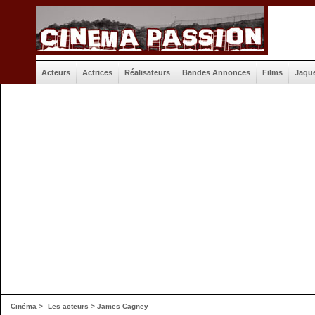
Acteurs
Actrices
Réalisateurs
Bandes Annonces
Films
Jaqu
Cinéma
>
Les acteurs
> James Cagney