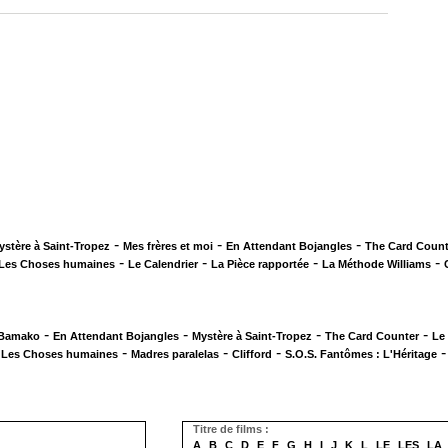
-
-
-
ystère à Saint-Tropez
Mes frères et moi
En Attendant Bojangles
The Card Count
-
-
-
-
Les Choses humaines
Le Calendrier
La Pièce rapportée
La Méthode Williams
-
-
-
-
 Bamako
En Attendant Bojangles
Mystère à Saint-Tropez
The Card Counter
Le
-
-
-
-
Les Choses humaines
Madres paralelas
Clifford
S.O.S. Fantômes : L'Héritage
Titre de films :
A
B
C
D
E
F
G
H
I
J
K
L
LE
LES
LA