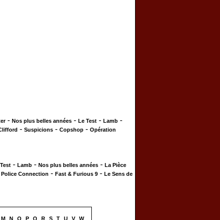
-
-
-
-
er
Nos plus belles années
Le Test
Lamb
-
-
-
Clifford
Suspicions
Copshop
Opération
-
-
-
 Test
Lamb
Nos plus belles années
La Pièce
-
-
-
Police Connection
Fast & Furious 9
Le Sens de
M
N
O
P
Q
R
S
T
U
V
W