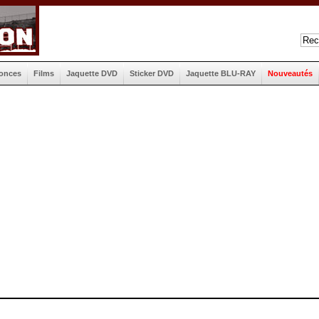
onces
Films
Jaquette DVD
Sticker DVD
Jaquette BLU-RAY
Nouveautés