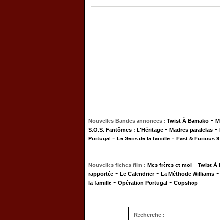
-
Nouvelles Bandes annonces :
Twist À Bamako
M
-
-
S.O.S. Fantômes : L'Héritage
Madres paralelas
-
-
Portugal
Le Sens de la famille
Fast & Furious 9
-
Nouvelles fiches film :
Mes frères et moi
Twist À
-
-
rapportée
Le Calendrier
La Méthode Williams
-
-
la famille
Opération Portugal
Copshop
Recherche :