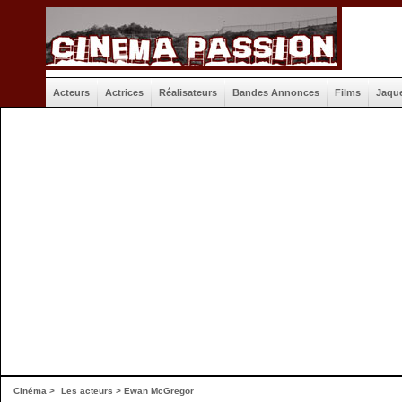
Acteurs
Actrices
Réalisateurs
Bandes Annonces
Films
Jaqu
Cinéma
>
Les acteurs
> Ewan McGregor