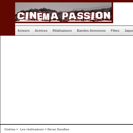
Acteurs
Actrices
Réalisateurs
Bandes Annonces
Films
Jaqu
Cinéma
>
Les réalisateurs
> Deran Sarafian