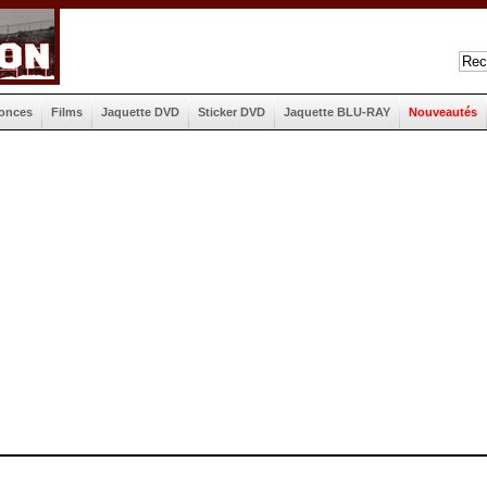
onces
Films
Jaquette DVD
Sticker DVD
Jaquette BLU-RAY
Nouveautés