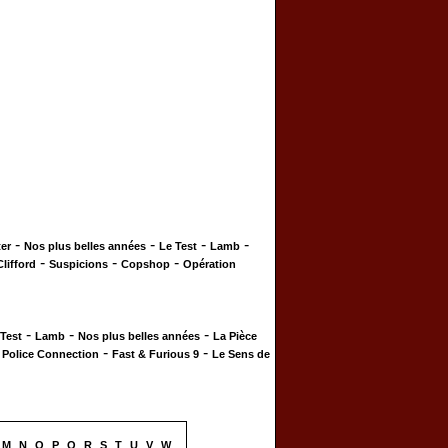
-
-
-
-
er
Nos plus belles années
Le Test
Lamb
-
-
-
Clifford
Suspicions
Copshop
Opération
-
-
-
 Test
Lamb
Nos plus belles années
La Pièce
-
-
-
Police Connection
Fast & Furious 9
Le Sens de
M
N
O
P
Q
R
S
T
U
V
W