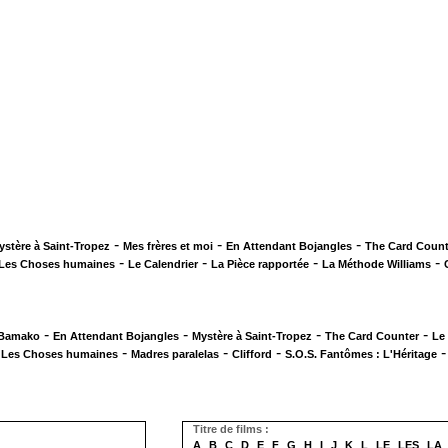
-
-
-
ystère à Saint-Tropez
Mes frères et moi
En Attendant Bojangles
The Card Count
-
-
-
-
Les Choses humaines
Le Calendrier
La Pièce rapportée
La Méthode Williams
-
-
-
-
 Bamako
En Attendant Bojangles
Mystère à Saint-Tropez
The Card Counter
Le
-
-
-
-
Les Choses humaines
Madres paralelas
Clifford
S.O.S. Fantômes : L'Héritage
Titre de films :
A
B
C
D
E
F
G
H
I
J
K
L
LE
LES
LA