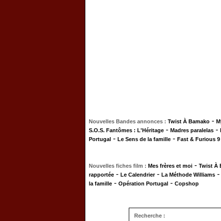
-
Nouvelles Bandes annonces :
Twist À Bamako
M
-
-
S.O.S. Fantômes : L'Héritage
Madres paralelas
-
-
Portugal
Le Sens de la famille
Fast & Furious 9
-
Nouvelles fiches film :
Mes frères et moi
Twist À
-
-
rapportée
Le Calendrier
La Méthode Williams
-
-
la famille
Opération Portugal
Copshop
Recherche :