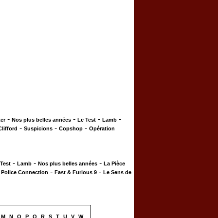
-
-
-
-
er
Nos plus belles années
Le Test
Lamb
-
-
-
Clifford
Suspicions
Copshop
Opération
-
-
-
 Test
Lamb
Nos plus belles années
La Pièce
-
-
-
Police Connection
Fast & Furious 9
Le Sens de
M
N
O
P
Q
R
S
T
U
V
W