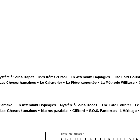
-
-
-
ystère à Saint-Tropez
Mes frères et moi
En Attendant Bojangles
The Card Count
-
-
-
-
Les Choses humaines
Le Calendrier
La Pièce rapportée
La Méthode Williams
-
-
-
-
 Bamako
En Attendant Bojangles
Mystère à Saint-Tropez
The Card Counter
Le
-
-
-
-
Les Choses humaines
Madres paralelas
Clifford
S.O.S. Fantômes : L'Héritage
Titre de films :
A
B
C
D
E
F
G
H
I
J
K
L
LE
LES
LA