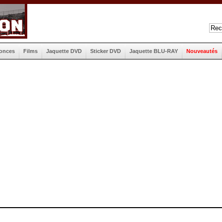
onces
Films
Jaquette DVD
Sticker DVD
Jaquette BLU-RAY
Nouveautés