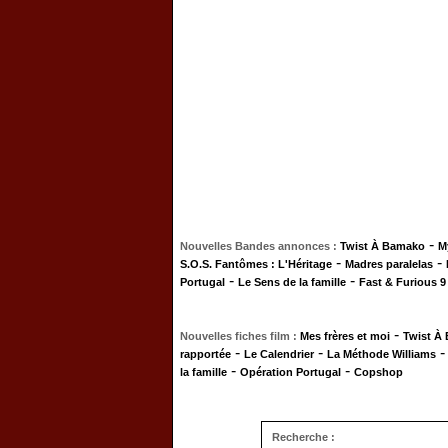
-
Nouvelles Bandes annonces :
Twist À Bamako
M
-
-
S.O.S. Fantômes : L'Héritage
Madres paralelas
-
-
Portugal
Le Sens de la famille
Fast & Furious 9
-
Nouvelles fiches film :
Mes frères et moi
Twist À
-
-
rapportée
Le Calendrier
La Méthode Williams
-
-
la famille
Opération Portugal
Copshop
Recherche :