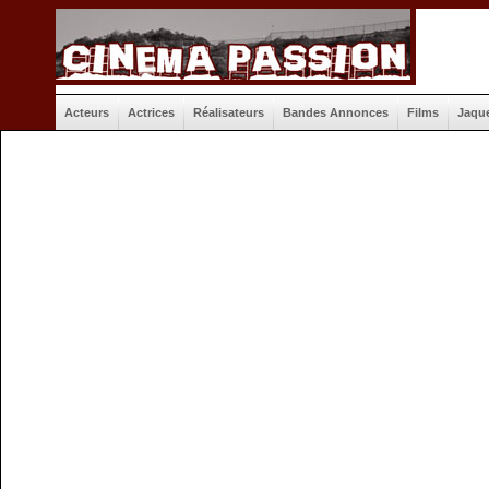
Acteurs
Actrices
Réalisateurs
Bandes Annonces
Films
Jaqu