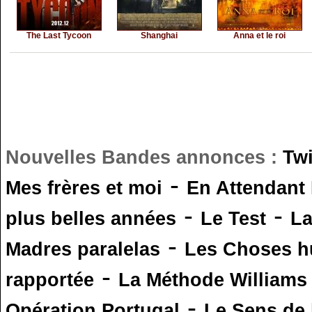
The Last Tycoon
Shanghai
Anna et le roi
Nouvelles Bandes annonces :
Tw
-
Mes frères et moi
En Attendant
-
-
plus belles années
Le Test
L
-
Madres paralelas
Les Choses 
-
rapportée
La Méthode Williams
-
Opération Portugal
Le Sens de l