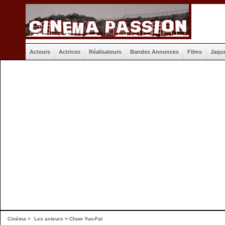
Acteurs
Actrices
Réalisateurs
Bandes Annonces
Films
Jaqu
Cinéma
>
Les acteurs
> Chow Yun-Fat