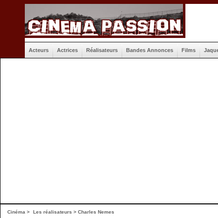
Acteurs
Actrices
Réalisateurs
Bandes Annonces
Films
Jaqu
Cinéma
>
Les réalisateurs
> Charles Nemes