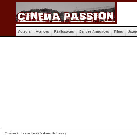
Acteurs
Actrices
Réalisateurs
Bandes Annonces
Films
Jaqu
Cinéma
>
Les actrices
> Anne Hathaway