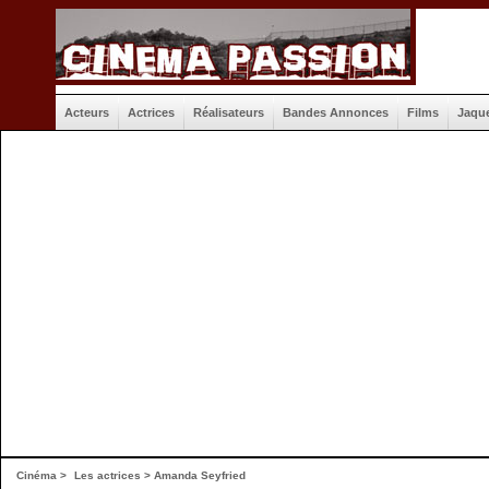
Acteurs
Actrices
Réalisateurs
Bandes Annonces
Films
Jaqu
Cinéma
>
Les actrices
> Amanda Seyfried