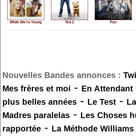
While We're Young
Ted 2
Pan
Nouvelles Bandes annonces :
Tw
-
Mes frères et moi
En Attendant
-
-
plus belles années
Le Test
L
-
Madres paralelas
Les Choses 
-
rapportée
La Méthode Williams