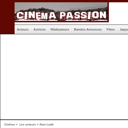
Acteurs
Actrices
Réalisateurs
Bandes Annonces
Films
Jaqu
Cinéma
>
Les acteurs
> Alan Ladd