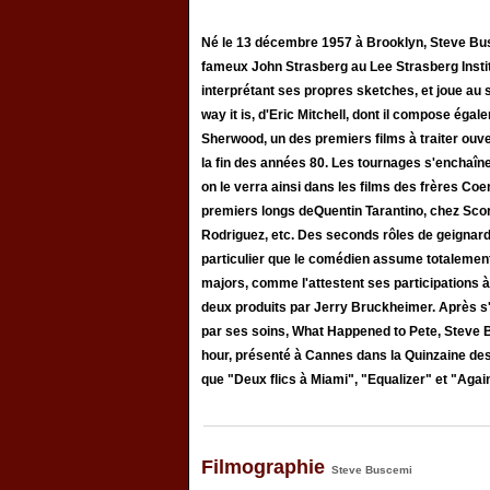
Né le 13 décembre 1957 à Brooklyn, Steve Bus
fameux John Strasberg au Lee Strasberg Instit
interprétant ses propres sketches, et joue au
way it is, d'Eric Mitchell, dont il compose éga
Sherwood, un des premiers films à traiter ouve
la fin des années 80. Les tournages s'enchaîn
on le verra ainsi dans les films des frères Coe
premiers longs deQuentin Tarantino, chez Scor
Rodriguez, etc. Des seconds rôles de geignards
particulier que le comédien assume totalement.
majors, comme l'attestent ses participations à
deux produits par Jerry Bruckheimer. Après s'ê
par ses soins, What Happened to Pete, Steve 
hour, présenté à Cannes dans la Quinzaine de
que "Deux flics à Miami", "Equalizer" et "Agai
Filmographie
Steve Buscemi