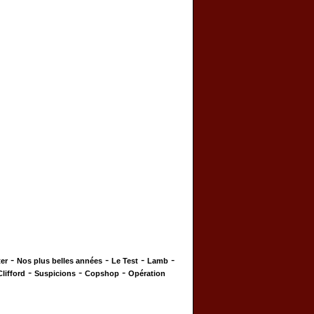
-
-
-
-
er
Nos plus belles années
Le Test
Lamb
-
-
-
Clifford
Suspicions
Copshop
Opération