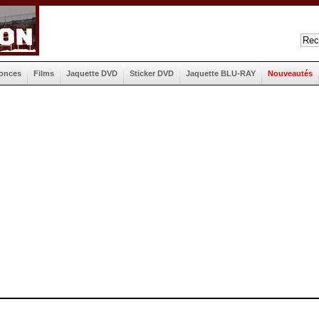
onces
Films
Jaquette DVD
Sticker DVD
Jaquette BLU-RAY
Nouveautés