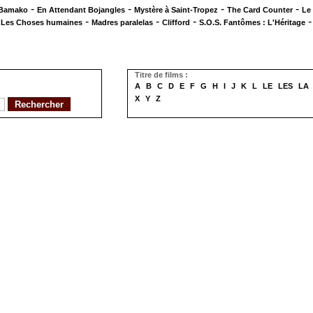
-
-
-
-
 Bamako
En Attendant Bojangles
Mystère à Saint-Tropez
The Card Counter
Le
-
-
-
-
Les Choses humaines
Madres paralelas
Clifford
S.O.S. Fantômes : L'Héritage
Titre de films :
A
B
C
D
E
F
G
H
I
J
K
L
LE
LES
LA
X
Y
Z