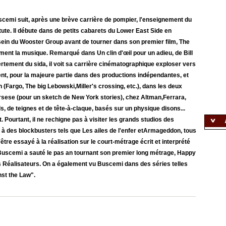
cemi suit, après une brève carrière de pompier, l'enseignement du
ute. Il débute dans de petits cabarets du Lower East Side en
 sein du Wooster Group avant de tourner dans son premier film, The
lement la musique. Remarqué dans Un clin d'œil pour un adieu, de Bill
rtement du sida, il voit sa carrière cinématographique exploser vers
ent, pour la majeure partie dans des productions indépendantes, et
n (Fargo, The big Lebowski,Miller's crossing, etc.), dans les deux
sese (pour un sketch de New York stories), chez Altman,Ferrara,
, de teignes et de tête-à-claque, basés sur un physique disons...
 Pourtant, il ne rechigne pas à visiter les grands studios des
 à des blockbusters tels que Les ailes de l'enfer etArmageddon, tous
tre essayé à la réalisation sur le court-métrage écrit et interprété
Buscemi a sauté le pas an tournant son premier long métrage, Happy
s Réalisateurs. On a également vu Buscemi dans des séries telles
nst the Law".