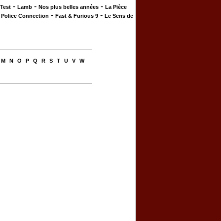
-
-
-
 Test
Lamb
Nos plus belles années
La Pièce
-
-
-
Police Connection
Fast & Furious 9
Le Sens de
M
N
O
P
Q
R
S
T
U
V
W