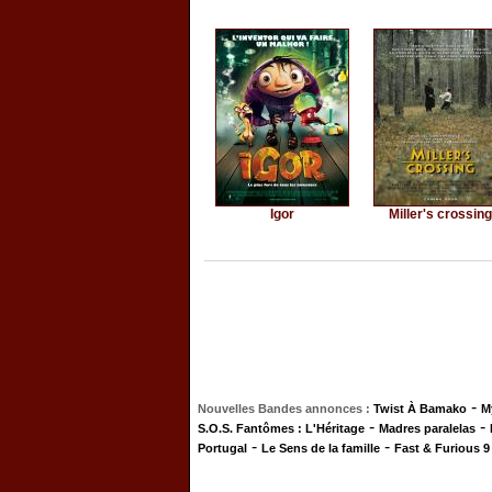
Igor
Miller's crossing
-
Nouvelles Bandes annonces :
Twist À Bamako
M
-
-
S.O.S. Fantômes : L'Héritage
Madres paralelas
-
-
Portugal
Le Sens de la famille
Fast & Furious 9