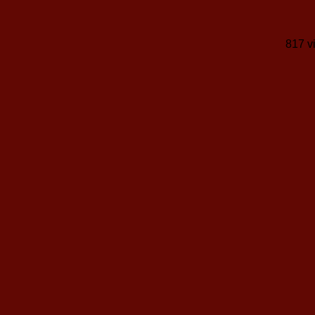
817 v