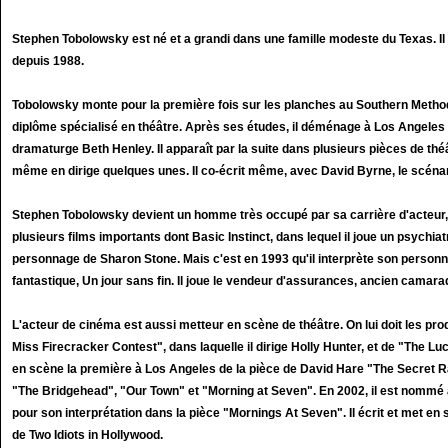
Stephen Tobolowsky est né et a grandi dans une famille modeste du Texas. Il 
depuis 1988.
Tobolowsky monte pour la première fois sur les planches au Southern Method
diplôme spécialisé en théâtre. Après ses études, il déménage à Los Angeles 
dramaturge Beth Henley. Il apparaît par la suite dans plusieurs pièces de th
même en dirige quelques unes. Il co-écrit même, avec David Byrne, le scénar
Stephen Tobolowsky devient un homme très occupé par sa carrière d'acteur
plusieurs films importants dont Basic Instinct, dans lequel il joue un psychiat
personnage de Sharon Stone. Mais c'est en 1993 qu'il interprète son person
fantastique, Un jour sans fin. Il joue le vendeur d'assurances, ancien camara
L'acteur de cinéma est aussi metteur en scène de théâtre. On lui doit les pr
Miss Firecracker Contest", dans laquelle il dirige Holly Hunter, et de "The L
en scène la première à Los Angeles de la pièce de David Hare "The Secret R
"The Bridgehead", "Our Town" et "Morning at Seven". En 2002, il est nommé
pour son interprétation dans la pièce "Mornings At Seven". Il écrit et met en 
de Two Idiots in Hollywood.