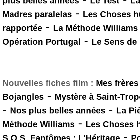
plus belles années
Le Test
L
-
Madres paralelas
Les Choses 
-
rapportée
La Méthode Williams
-
Opération Portugal
Le Sens de l
Nouvelles fiches film :
Mes frères
-
Bojangles
Mystère à Saint-Trop
-
-
Nos plus belles années
La Pi
-
Méthode Williams
Les Choses 
-
S.O.S. Fantômes : L'Héritage
Po