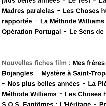
plus belles années
Le Test
L
-
Madres paralelas
Les Choses 
-
rapportée
La Méthode Williams
-
Opération Portugal
Le Sens de l
Nouvelles fiches film :
Mes frères
-
Bojangles
Mystère à Saint-Trop
-
-
Nos plus belles années
La Pi
-
Méthode Williams
Les Choses 
-
S.O.S. Fantômes : L'Héritage
Po