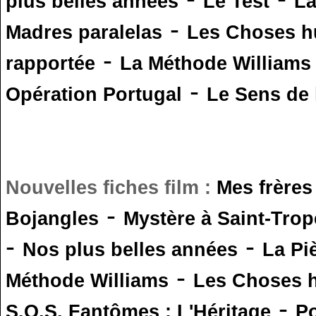
plus belles années
Le Test
L
-
Madres paralelas
Les Choses 
-
rapportée
La Méthode Williams
-
Opération Portugal
Le Sens de l
Nouvelles fiches film :
Mes frères
-
Bojangles
Mystère à Saint-Trop
-
-
Nos plus belles années
La Pi
-
Méthode Williams
Les Choses 
-
S.O.S. Fantômes : L'Héritage
Po