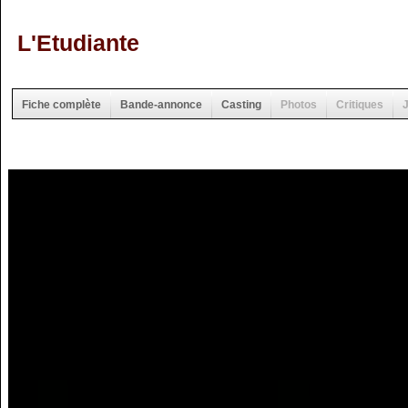
L'Etudiante
Fiche complète
Bande-annonce
Casting
Photos
Critiques