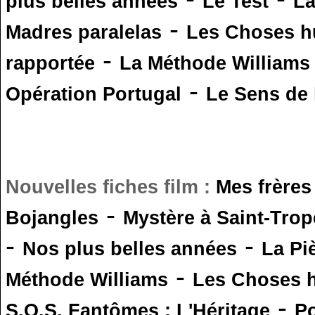
plus belles années
Le Test
L
-
Madres paralelas
Les Choses 
-
rapportée
La Méthode Williams
-
Opération Portugal
Le Sens de l
Nouvelles fiches film :
Mes frères
-
Bojangles
Mystère à Saint-Trop
-
-
Nos plus belles années
La Pi
-
Méthode Williams
Les Choses 
-
S.O.S. Fantômes : L'Héritage
Po