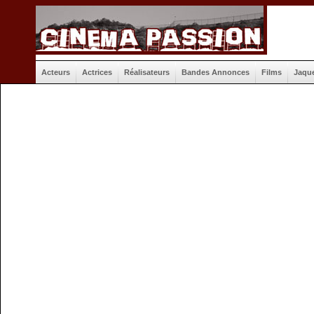
Acteurs
Actrices
Réalisateurs
Bandes Annonces
Films
Jaqu