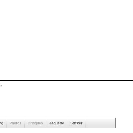
te
ng
Photos
Critiques
Jaquette
Sticker