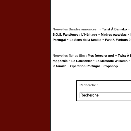
-
-
Nouvelles Bandes annonces :
Twist À Bamako
-
-
S.O.S. Fantômes : L'Héritage
Madres paralelas
-
-
Portugal
Le Sens de la famille
Fast & Furious 9
-
Nouvelles fiches film :
Mes frères et moi
Twist À
-
-
rapportée
Le Calendrier
La Méthode Williams
-
-
la famille
Opération Portugal
Copshop
Recherche :