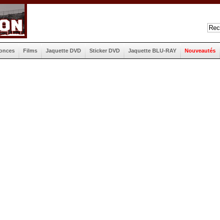
onces
Films
Jaquette DVD
Sticker DVD
Jaquette BLU-RAY
Nouveautés