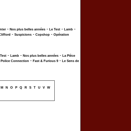
-
-
-
-
nter
Nos plus belles années
Le Test
Lamb
-
-
-
Clifford
Suspicions
Copshop
Opération
-
-
-
 Test
Lamb
Nos plus belles années
La Pièce
-
-
-
Police Connection
Fast & Furious 9
Le Sens de
M
N
O
P
Q
R
S
T
U
V
W