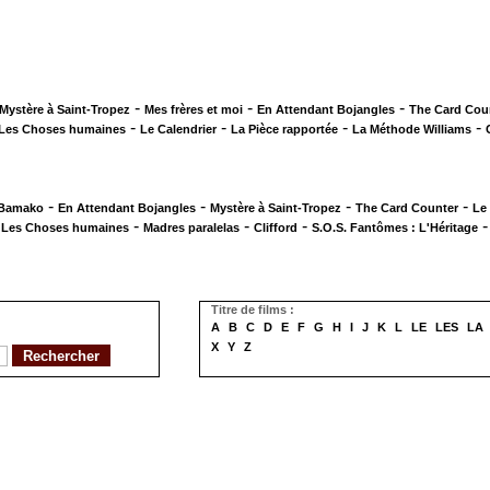
-
-
-
Mystère à Saint-Tropez
Mes frères et moi
En Attendant Bojangles
The Card Cou
-
-
-
-
Les Choses humaines
Le Calendrier
La Pièce rapportée
La Méthode Williams
-
-
-
-
 Bamako
En Attendant Bojangles
Mystère à Saint-Tropez
The Card Counter
Le
-
-
-
-
Les Choses humaines
Madres paralelas
Clifford
S.O.S. Fantômes : L'Héritage
Titre de films :
A
B
C
D
E
F
G
H
I
J
K
L
LE
LES
LA
X
Y
Z