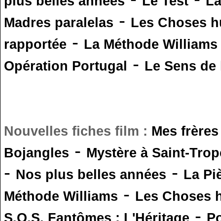
plus belles années
Le Test
L
-
Madres paralelas
Les Choses 
-
rapportée
La Méthode Williams
-
Opération Portugal
Le Sens de l
Nouvelles fiches film :
Mes frères
-
Bojangles
Mystère à Saint-Trop
-
-
Nos plus belles années
La Pi
-
Méthode Williams
Les Choses 
-
S.O.S. Fantômes : L'Héritage
Po