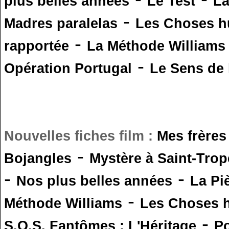
plus belles années
Le Test
L
-
Madres paralelas
Les Choses 
-
rapportée
La Méthode Williams
-
Opération Portugal
Le Sens de l
Nouvelles fiches film :
Mes frères
-
Bojangles
Mystère à Saint-Trop
-
-
Nos plus belles années
La Pi
-
Méthode Williams
Les Choses 
-
S.O.S. Fantômes : L'Héritage
Po