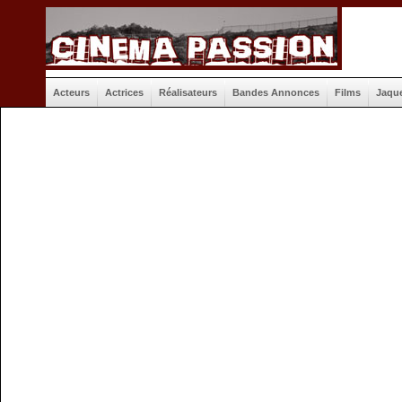
Acteurs
Actrices
Réalisateurs
Bandes Annonces
Films
Jaqu