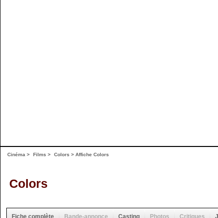
Cinéma
>
Films
>
Colors
>
Affiche Colors
Colors
Fiche complète
Bande-annonce
Casting
Photos
Critiques