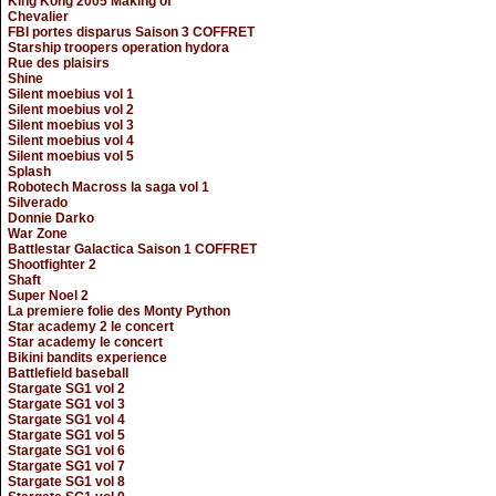
King Kong 2005 Making of
Chevalier
FBI portes disparus Saison 3 COFFRET
Starship troopers operation hydora
Rue des plaisirs
Shine
Silent moebius vol 1
Silent moebius vol 2
Silent moebius vol 3
Silent moebius vol 4
Silent moebius vol 5
Splash
Robotech Macross la saga vol 1
Silverado
Donnie Darko
War Zone
Battlestar Galactica Saison 1 COFFRET
Shootfighter 2
Shaft
Super Noel 2
La premiere folie des Monty Python
Star academy 2 le concert
Star academy le concert
Bikini bandits experience
Battlefield baseball
Stargate SG1 vol 2
Stargate SG1 vol 3
Stargate SG1 vol 4
Stargate SG1 vol 5
Stargate SG1 vol 6
Stargate SG1 vol 7
Stargate SG1 vol 8