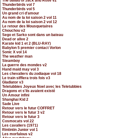
The ballad of Jack and Rose v2
Thunderbirds vol 7
Thunderbirds vol 5
Un grand cri d'amour
Au nom de la loi saison 2 vol 11
Au nom de la loi saison 2 vol 12
Le retour des Mousquetaires
Chouchou v2
Sego et Sarko sont dans un bateau
Dead or alive 2
Karate kid 1 et 2 (BLU-RAY)
Babylon 5 premier contact Vorlon
Sonic X vol 14
The weather man
Steamboy
La guerre des mondes v2
Hand maid may vol 3
Les chevaliers du zodiaque vol 18
Le train sifflera trois fois v3
Gladiator v3
Teletubbies Joyeux Noel avec les Teletubbies
Dragons et s'ils avaient existé
Un Amour infini
Shanghai Kid 2
Sade Live
Retour vers le futur COFFRET
Retour vers le futur 3 v2
Retour vers le futur 3
Cosmocats vol 22
Les cavaliers (1971)
Rintintin Junior vol 1
Les morfalous v2