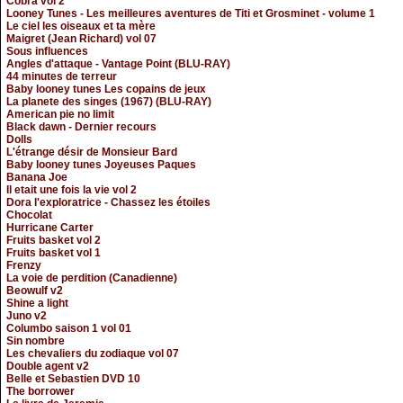
Cobra vol 2
Looney Tunes - Les meilleures aventures de Titi et Grosminet - volume 1
Le ciel les oiseaux et ta mère
Maigret (Jean Richard) vol 07
Sous influences
Angles d'attaque - Vantage Point (BLU-RAY)
44 minutes de terreur
Baby looney tunes Les copains de jeux
La planete des singes (1967) (BLU-RAY)
American pie no limit
Black dawn - Dernier recours
Dolls
L'étrange désir de Monsieur Bard
Baby looney tunes Joyeuses Paques
Banana Joe
Il etait une fois la vie vol 2
Dora l'exploratrice - Chassez les étoiles
Chocolat
Hurricane Carter
Fruits basket vol 2
Fruits basket vol 1
Frenzy
La voie de perdition (Canadienne)
Beowulf v2
Shine a light
Juno v2
Columbo saison 1 vol 01
Sin nombre
Les chevaliers du zodiaque vol 07
Double agent v2
Belle et Sebastien DVD 10
The borrower