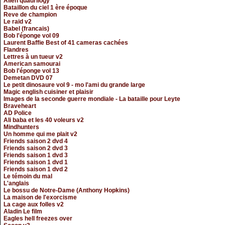
Alien quadrilogy
Bataillon du ciel 1 ère époque
Reve de champion
Le raid v2
Babel (francais)
Bob l'éponge vol 09
Laurent Baffie Best of 41 cameras cachées
Flandres
Lettres à un tueur v2
American samourai
Bob l'éponge vol 13
Demetan DVD 07
Le petit dinosaure vol 9 - mo l'ami du grande large
Magic english cuisiner et plaisir
Images de la seconde guerre mondiale - La bataille pour Leyte
Braveheart
AD Police
Ali baba et les 40 voleurs v2
Mindhunters
Un homme qui me plait v2
Friends saison 2 dvd 4
Friends saison 2 dvd 3
Friends saison 1 dvd 3
Friends saison 1 dvd 1
Friends saison 1 dvd 2
Le témoin du mal
L'anglais
Le bossu de Notre-Dame (Anthony Hopkins)
La maison de l'exorcisme
La cage aux folles v2
Aladin Le film
Eagles hell freezes over