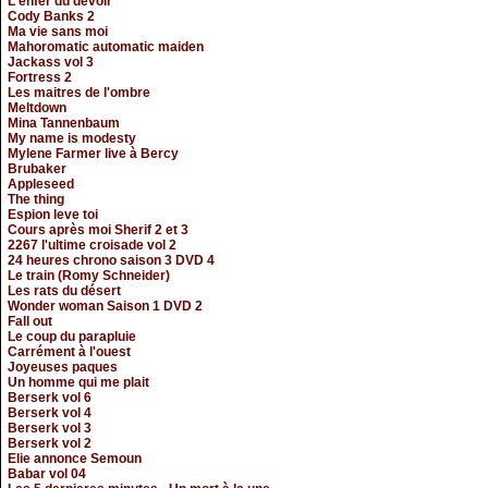
L'enfer du devoir
Cody Banks 2
Ma vie sans moi
Mahoromatic automatic maiden
Jackass vol 3
Fortress 2
Les maitres de l'ombre
Meltdown
Mina Tannenbaum
My name is modesty
Mylene Farmer live à Bercy
Brubaker
Appleseed
The thing
Espion leve toi
Cours après moi Sherif 2 et 3
2267 l'ultime croisade vol 2
24 heures chrono saison 3 DVD 4
Le train (Romy Schneider)
Les rats du désert
Wonder woman Saison 1 DVD 2
Fall out
Le coup du parapluie
Carrément à l'ouest
Joyeuses paques
Un homme qui me plait
Berserk vol 6
Berserk vol 4
Berserk vol 3
Berserk vol 2
Elie annonce Semoun
Babar vol 04