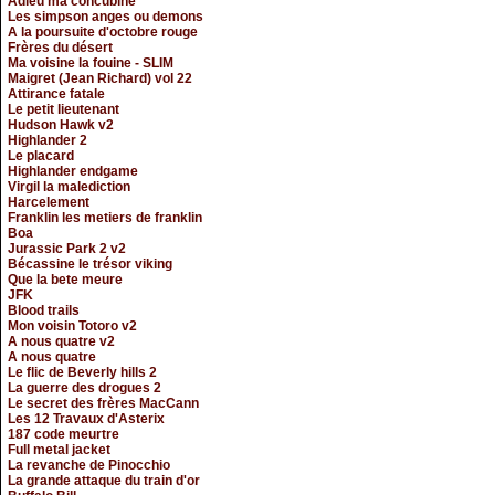
Adieu ma concubine
Les simpson anges ou demons
A la poursuite d'octobre rouge
Frères du désert
Ma voisine la fouine - SLIM
Maigret (Jean Richard) vol 22
Attirance fatale
Le petit lieutenant
Hudson Hawk v2
Highlander 2
Le placard
Highlander endgame
Virgil la malediction
Harcelement
Franklin les metiers de franklin
Boa
Jurassic Park 2 v2
Bécassine le trésor viking
Que la bete meure
JFK
Blood trails
Mon voisin Totoro v2
A nous quatre v2
A nous quatre
Le flic de Beverly hills 2
La guerre des drogues 2
Le secret des frères MacCann
Les 12 Travaux d'Asterix
187 code meurtre
Full metal jacket
La revanche de Pinocchio
La grande attaque du train d'or