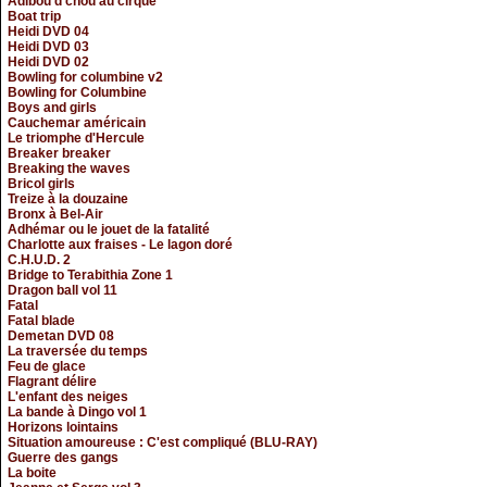
Adibou d'chou au cirque
Boat trip
Heidi DVD 04
Heidi DVD 03
Heidi DVD 02
Bowling for columbine v2
Bowling for Columbine
Boys and girls
Cauchemar américain
Le triomphe d'Hercule
Breaker breaker
Breaking the waves
Bricol girls
Treize à la douzaine
Bronx à Bel-Air
Adhémar ou le jouet de la fatalité
Charlotte aux fraises - Le lagon doré
C.H.U.D. 2
Bridge to Terabithia Zone 1
Dragon ball vol 11
Fatal
Fatal blade
Demetan DVD 08
La traversée du temps
Feu de glace
Flagrant délire
L'enfant des neiges
La bande à Dingo vol 1
Horizons lointains
Situation amoureuse : C'est compliqué (BLU-RAY)
Guerre des gangs
La boite