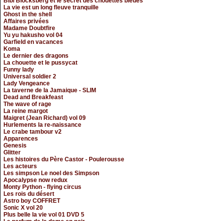
Bibi Blocksberg et le secret des chouettes bleues
La vie est un long fleuve tranquille
Ghost in the shell
Affaires privées
Madame Doubtfire
Yu yu hakusho vol 04
Garfield en vacances
Koma
Le dernier des dragons
La chouette et le pussycat
Funny lady
Universal soldier 2
Lady Vengeance
La taverne de la Jamaique - SLIM
Dead and Breakfeast
The wave of rage
La reine margot
Maigret (Jean Richard) vol 09
Hurlements la re-naissance
Le crabe tambour v2
Apparences
Genesis
Glitter
Les histoires du Père Castor - Poulerousse
Les acteurs
Les simpson Le noel des Simpson
Apocalypse now redux
Monty Python - flying circus
Les rois du désert
Astro boy COFFRET
Sonic X vol 20
Plus belle la vie vol 01 DVD 5