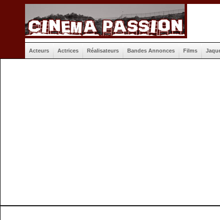
Acteurs
Actrices
Réalisateurs
Bandes Annonces
Films
Jaqu