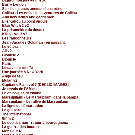
Bigard mon psy va mieux
Barry Lyndon
Sissi les jeunes années d'une reine
Caillou - Les nouvelles aventures de Caillou
And now ladies and gentlemen
Elie Kakou au point virgule
Blair Witch 2 v2
La prisonnière du désert
Kill bill vol 2 v3
Les randonneurs
Jean-Jacques Goldman - en passant
Le vétéran
Ali v2
Bionicle 2
Bionicle
Paris
Le cave se rebiffe
Une journée à New York
Ange de feu
Mulan v2
Capitaine Flam vol 7 (DECLIC IMAGES)
Je revais de l'Afrique
Le chinois se dechaine
Marsupilami - Le Marsupilami dans la pampa
Marsupilami - Le rallye du Marsupilami
La ligne de démarcation
Le guepard
The International
8mm 2
Le duo des non - retour à bourgagneux
La guerre des boutons
Monsieur N