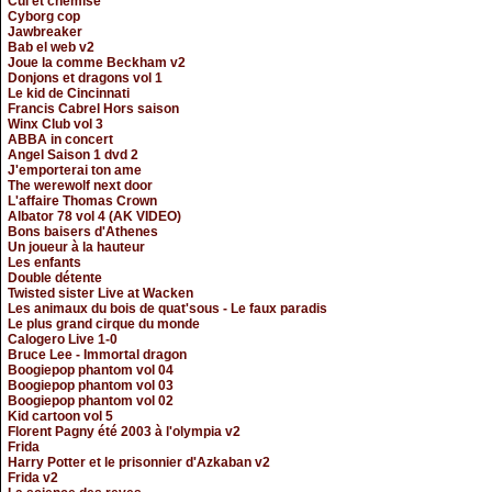
Cul et chemise
Cyborg cop
Jawbreaker
Bab el web v2
Joue la comme Beckham v2
Donjons et dragons vol 1
Le kid de Cincinnati
Francis Cabrel Hors saison
Winx Club vol 3
ABBA in concert
Angel Saison 1 dvd 2
J'emporterai ton ame
The werewolf next door
L'affaire Thomas Crown
Albator 78 vol 4 (AK VIDEO)
Bons baisers d'Athenes
Un joueur à la hauteur
Les enfants
Double détente
Twisted sister Live at Wacken
Les animaux du bois de quat'sous - Le faux paradis
Le plus grand cirque du monde
Calogero Live 1-0
Bruce Lee - Immortal dragon
Boogiepop phantom vol 04
Boogiepop phantom vol 03
Boogiepop phantom vol 02
Kid cartoon vol 5
Florent Pagny été 2003 à l'olympia v2
Frida
Harry Potter et le prisonnier d'Azkaban v2
Frida v2