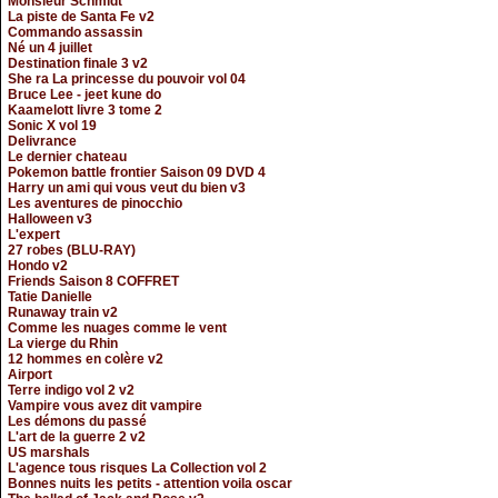
Monsieur Schmidt
La piste de Santa Fe v2
Commando assassin
Né un 4 juillet
Destination finale 3 v2
She ra La princesse du pouvoir vol 04
Bruce Lee - jeet kune do
Kaamelott livre 3 tome 2
Sonic X vol 19
Delivrance
Le dernier chateau
Pokemon battle frontier Saison 09 DVD 4
Harry un ami qui vous veut du bien v3
Les aventures de pinocchio
Halloween v3
L'expert
27 robes (BLU-RAY)
Hondo v2
Friends Saison 8 COFFRET
Tatie Danielle
Runaway train v2
Comme les nuages comme le vent
La vierge du Rhin
12 hommes en colère v2
Airport
Terre indigo vol 2 v2
Vampire vous avez dit vampire
Les démons du passé
L'art de la guerre 2 v2
US marshals
L'agence tous risques La Collection vol 2
Bonnes nuits les petits - attention voila oscar