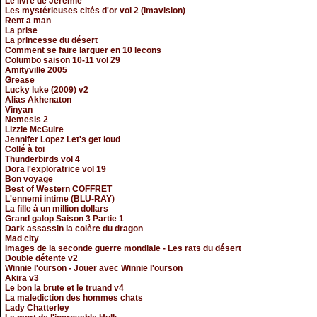
Le livre de Jeremie
Les mystérieuses cités d'or vol 2 (Imavision)
Rent a man
La prise
La princesse du désert
Comment se faire larguer en 10 lecons
Columbo saison 10-11 vol 29
Amityville 2005
Grease
Lucky luke (2009) v2
Alias Akhenaton
Vinyan
Nemesis 2
Lizzie McGuire
Jennifer Lopez Let's get loud
Collé à toi
Thunderbirds vol 4
Dora l'exploratrice vol 19
Bon voyage
Best of Western COFFRET
L'ennemi intime (BLU-RAY)
La fille à un million dollars
Grand galop Saison 3 Partie 1
Dark assassin la colère du dragon
Mad city
Images de la seconde guerre mondiale - Les rats du désert
Double détente v2
Winnie l'ourson - Jouer avec Winnie l'ourson
Akira v3
Le bon la brute et le truand v4
La malediction des hommes chats
Lady Chatterley