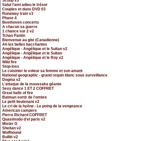
Scoop v3
Salut l'ami adieu le trésor
Couples et duos DVD 03
Runaway train v3
Phase 4
Beethoven concerto
A chacun sa guerre
1 chance sur 2 v2
Tchao Pantin
Bienvenue au gite (Canadienne)
Ah les belles bacchantes
Angélique - Angélique et le Sultan v2
Angélique - Angélique et le Sultan
Angélique - Angélique et le Roy v2
Wild fire
Stop-loss
Le cuisinier le voleur sa femme et son amant
National geographic - grand requin blanc sous surveillance
Dogma v2
L'attaque de la moussaka géante
Sexy dance 1 ET 2 COFFRET
Great balls of fire
Batman sortir de l'ombre
Le petit lieutenant v2
Le cri de la hyène - Le poing de la vengeance
American campers
Pierre Richard COFFRET
Quasimodo d'el paris v2
Mister G
Sheitan v2
Wolfhound
Bullitt v2