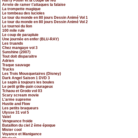
Harry Potter et la coupe de feu
Arrete de ramer t'attaques la falaise
La trompette magique
Le tombeau des lucioles
Le tour du monde en 80 jours Dessin Animé Vol 1
Le tour du monde en 80 jours Dessin Animé Vol 2
Le tournoi du lion
100 mile rule
Le coup de parapluie
Une journée en enfer (BLU-RAY)
Les truands
Chez mangaye vol 3
Sunshine (2007)
Tout doit disparaitre
Adrien
Traque sauvage
Trucks
Les Trois Mousquetaires (Disney)
Dark Angel Saison 1 DVD 3
Le sapin à toujours les boules
Le petit grille-pain courageux
Tchaou et Grodo vol 03
Scary scream movie
L'arme supreme
Hustle and Flow
Les petits braqueurs
Ulysse 31 vol 5
Vatel
Vengeance froide
Bataillon du ciel 2 ème époque
Mister cool
Voyance et Manigance