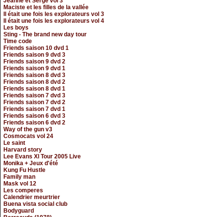
Jeanne et Serge vol 3
Maciste et les filles de la vallée
Il était une fois les explorateurs vol 3
Il était une fois les explorateurs vol 4
Les boys
Sting - The brand new day tour
Time code
Friends saison 10 dvd 1
Friends saison 9 dvd 3
Friends saison 9 dvd 2
Friends saison 9 dvd 1
Friends saison 8 dvd 3
Friends saison 8 dvd 2
Friends saison 8 dvd 1
Friends saison 7 dvd 3
Friends saison 7 dvd 2
Friends saison 7 dvd 1
Friends saison 6 dvd 3
Friends saison 6 dvd 2
Way of the gun v3
Cosmocats vol 24
Le saint
Harvard story
Lee Evans Xl Tour 2005 Live
Monika + Jeux d'été
Kung Fu Hustle
Family man
Mask vol 12
Les comperes
Calendrier meurtrier
Buena vista social club
Bodyguard