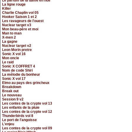
Le parfum de la dame en noir
La ligne rouge
Killer
Charlie Chaplin vol 05
Hooker Saison 1 et 2
Les ravageurs de l'ouest
Nuclear target v3
Mon beau-père et moi
Man to man
X-men 2
La gagne
Nuclear target v2
Leon Morin pretre
Sonic X vol 16
Mon oncle
Le raid
Sonic X COFFRET 4
Nom de code Shiri
La mélodie du bonheur
Sonic X vol 17
Elmo au pays des grincheux
Breakdown
Break out
Le nouveau
Session 9 v2
Les contes de la crypte vol 13
Les enfants de la pluie
Les contes de la crypte vol 12
Thunderbirds vol 8
Le port de l'angoisse
L'enjeu
Les contes de la crypte vol 09