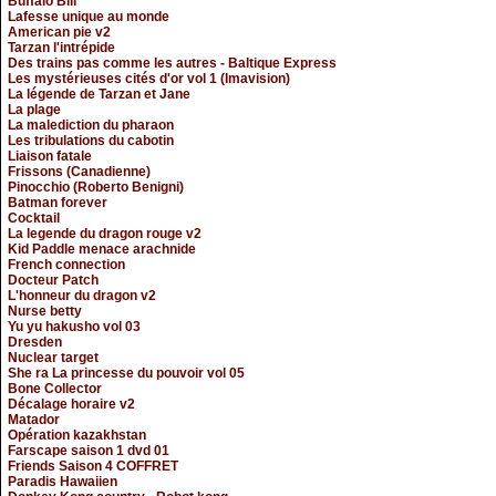
Buffalo Bill
Lafesse unique au monde
American pie v2
Tarzan l'intrépide
Des trains pas comme les autres - Baltique Express
Les mystérieuses cités d'or vol 1 (Imavision)
La légende de Tarzan et Jane
La plage
La malediction du pharaon
Les tribulations du cabotin
Liaison fatale
Frissons (Canadienne)
Pinocchio (Roberto Benigni)
Batman forever
Cocktail
La legende du dragon rouge v2
Kid Paddle menace arachnide
French connection
Docteur Patch
L'honneur du dragon v2
Nurse betty
Yu yu hakusho vol 03
Dresden
Nuclear target
She ra La princesse du pouvoir vol 05
Bone Collector
Décalage horaire v2
Matador
Opération kazakhstan
Farscape saison 1 dvd 01
Friends Saison 4 COFFRET
Paradis Hawaiien