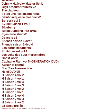
Troubles
Johnny Hallyday Master Serie
Gigli Amours troubles v2
The blackout
Il était une fois en amérique
Saint-Jacques la mecque v2
Berserk vol 5
K2000 Saison 1 vol 1
Blueberry
Blood Diamond (HD-DVD)
Eyes wide shut v2
Je reste v2
Friends saison 6 dvd 1
Friends saison 5 dvd 4
Les corps impatients
Fruits basket vol 4
Les colts des sept mercenaires
Ghost world
Capitaine Flam vol 5 (GENERATION DVD)
Au loin la liberté
Star Trek Insurrection
Heidi DVD 05
H Saison 4 vol 2
H Saison 4 vol 1
H Saison 3 vol 4
H Saison 3 vol 3
H Saison 3 vol 2
H Saison 3 vol 1
H Saison 2 vol 4
H Saison 2 vol 3
H Saison 2 vol 2
La lance brisée