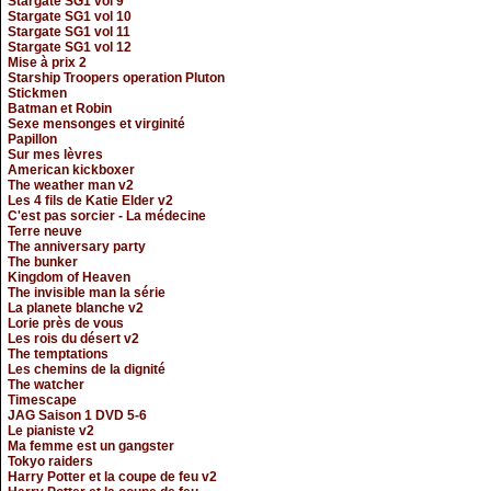
Stargate SG1 vol 9
Stargate SG1 vol 10
Stargate SG1 vol 11
Stargate SG1 vol 12
Mise à prix 2
Starship Troopers operation Pluton
Stickmen
Batman et Robin
Sexe mensonges et virginité
Papillon
Sur mes lèvres
American kickboxer
The weather man v2
Les 4 fils de Katie Elder v2
C'est pas sorcier - La médecine
Terre neuve
The anniversary party
The bunker
Kingdom of Heaven
The invisible man la série
La planete blanche v2
Lorie près de vous
Les rois du désert v2
The temptations
Les chemins de la dignité
The watcher
Timescape
JAG Saison 1 DVD 5-6
Le pianiste v2
Ma femme est un gangster
Tokyo raiders
Harry Potter et la coupe de feu v2