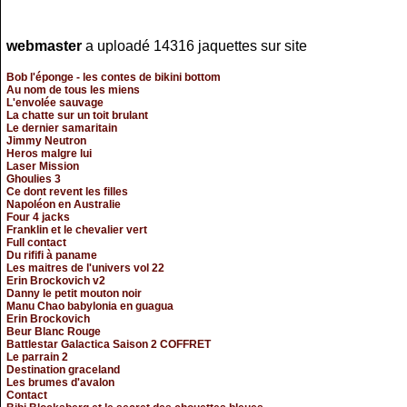
webmaster
a uploadé 14316 jaquettes sur site
Bob l'éponge - les contes de bikini bottom
Au nom de tous les miens
L'envolée sauvage
La chatte sur un toit brulant
Le dernier samaritain
Jimmy Neutron
Heros malgre lui
Laser Mission
Ghoulies 3
Ce dont revent les filles
Napoléon en Australie
Four 4 jacks
Franklin et le chevalier vert
Full contact
Du rififi à paname
Les maitres de l'univers vol 22
Erin Brockovich v2
Danny le petit mouton noir
Manu Chao babylonia en guagua
Erin Brockovich
Beur Blanc Rouge
Battlestar Galactica Saison 2 COFFRET
Le parrain 2
Destination graceland
Les brumes d'avalon
Contact