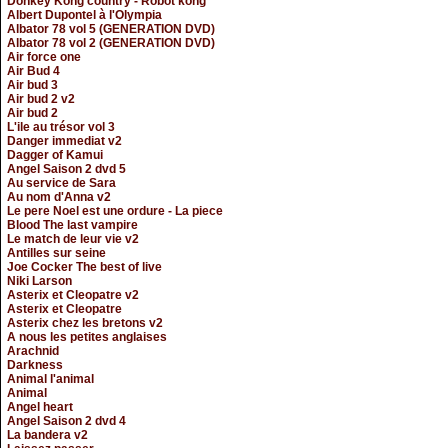
Donkey Kong country - Robot kong
Albert Dupontel à l'Olympia
Albator 78 vol 5 (GENERATION DVD)
Albator 78 vol 2 (GENERATION DVD)
Air force one
Air Bud 4
Air bud 3
Air bud 2 v2
Air bud 2
L'ile au trésor vol 3
Danger immediat v2
Dagger of Kamui
Angel Saison 2 dvd 5
Au service de Sara
Au nom d'Anna v2
Le pere Noel est une ordure - La piece
Blood The last vampire
Le match de leur vie v2
Antilles sur seine
Joe Cocker The best of live
Niki Larson
Asterix et Cleopatre v2
Asterix et Cleopatre
Asterix chez les bretons v2
A nous les petites anglaises
Arachnid
Darkness
Animal l'animal
Animal
Angel heart
Angel Saison 2 dvd 4
La bandera v2