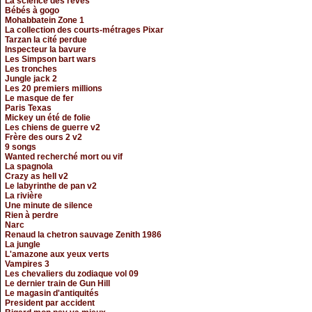
La science des reves
Bébés à gogo
Mohabbatein Zone 1
La collection des courts-métrages Pixar
Tarzan la cité perdue
Inspecteur la bavure
Les Simpson bart wars
Les tronches
Jungle jack 2
Les 20 premiers millions
Le masque de fer
Paris Texas
Mickey un été de folie
Les chiens de guerre v2
Frère des ours 2 v2
9 songs
Wanted recherché mort ou vif
La spagnola
Crazy as hell v2
Le labyrinthe de pan v2
La rivière
Une minute de silence
Rien à perdre
Narc
Renaud la chetron sauvage Zenith 1986
La jungle
L'amazone aux yeux verts
Vampires 3
Les chevaliers du zodiaque vol 09
Le dernier train de Gun Hill
Le magasin d'antiquités
President par accident