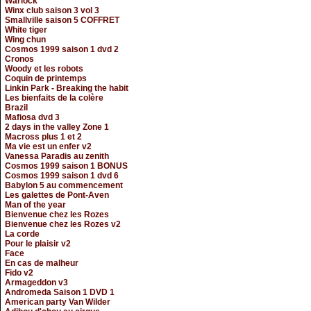
Warlock
Winx club saison 3 vol 3
Smallville saison 5 COFFRET
White tiger
Wing chun
Cosmos 1999 saison 1 dvd 2
Cronos
Woody et les robots
Coquin de printemps
Linkin Park - Breaking the habit
Les bienfaits de la colère
Brazil
Mafiosa dvd 3
2 days in the valley Zone 1
Macross plus 1 et 2
Ma vie est un enfer v2
Vanessa Paradis au zenith
Cosmos 1999 saison 1 BONUS
Cosmos 1999 saison 1 dvd 6
Babylon 5 au commencement
Les galettes de Pont-Aven
Man of the year
Bienvenue chez les Rozes
Bienvenue chez les Rozes v2
La corde
Pour le plaisir v2
Face
En cas de malheur
Fido v2
Armageddon v3
Andromeda Saison 1 DVD 1
American party Van Wilder