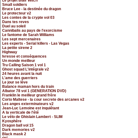
Le projet Blair Witch
Small soldiers
Bruce Lee - la destinée du dragon
Le protecteur v2
Les contes de la crypte vol 03
Dans tes reves
Duel au soleil
Cannibalis au pays de l'exorcisme
Le fantome de Sarah Williams
Les sept mercenaires
Les experts - Serial killers - Las Vegas
La petite sirene 2
Highway
Ivresse et conséquences
Un monde meilleur
Tru Calling Saison 1 vol 1
Ghost squad L'intégrale v2
24 heures avant la nuit
L'ame des guerriers
Le jour se lève
Balance maman hors du train
Albator 78 vol 1 (GENERATION DVD)
Franklin le meilleur grand frère
Corto Maltese - la cour secrete des arcanes v2
Les anges exterminateurs v2
Jean-Luc Lemoine est inquiétant
A la verticale de l'été
Le vélo de Ghislain Lambert - SLIM
Kyosphère
Dragon ball vol 15
Dark memories v2
Black mask 2