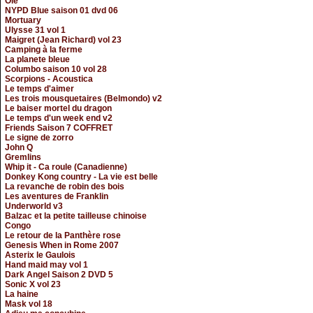
Olé
NYPD Blue saison 01 dvd 06
Mortuary
Ulysse 31 vol 1
Maigret (Jean Richard) vol 23
Camping à la ferme
La planete bleue
Columbo saison 10 vol 28
Scorpions - Acoustica
Le temps d'aimer
Les trois mousquetaires (Belmondo) v2
Le baiser mortel du dragon
Le temps d'un week end v2
Friends Saison 7 COFFRET
Le signe de zorro
John Q
Gremlins
Whip it - Ca roule (Canadienne)
Donkey Kong country - La vie est belle
La revanche de robin des bois
Les aventures de Franklin
Underworld v3
Balzac et la petite tailleuse chinoise
Congo
Le retour de la Panthère rose
Genesis When in Rome 2007
Asterix le Gaulois
Hand maid may vol 1
Dark Angel Saison 2 DVD 5
Sonic X vol 23
La haine
Mask vol 18