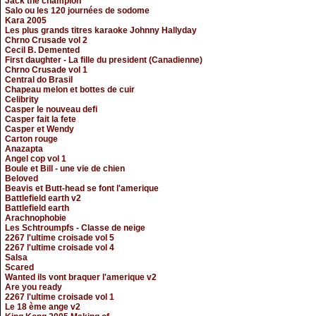
Jack the champion
Salo ou les 120 journées de sodome
Kara 2005
Les plus grands titres karaoke Johnny Hallyday
Chrno Crusade vol 2
Cecil B. Demented
First daughter - La fille du president (Canadienne)
Chrno Crusade vol 1
Central do Brasil
Chapeau melon et bottes de cuir
Celibrity
Casper le nouveau defi
Casper fait la fete
Casper et Wendy
Carton rouge
Anazapta
Angel cop vol 1
Boule et Bill - une vie de chien
Beloved
Beavis et Butt-head se font l'amerique
Battlefield earth v2
Battlefield earth
Arachnophobie
Les Schtroumpfs - Classe de neige
2267 l'ultime croisade vol 5
2267 l'ultime croisade vol 4
Salsa
Scared
Wanted ils vont braquer l'amerique v2
Are you ready
2267 l'ultime croisade vol 1
Le 18 ème ange v2