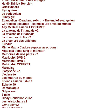
Pokemon le maitre des mirages
Heidi (Shirley Temple)
Grid runners
Flying virus
Le petit soldat
Funny girl
Evangelion - Dead and rebirth - The end of evangelion
Garfield et ses amis - les meilleurs amis du monde
Ally McBeal saison 1 COFFRET
La taverne de l'Irlandais v2
La taverne de l'Irlandais
La chambre du fils v2
La chambre des officiers
Kundun
Mimie Mathy J'adore papoter avec vous
Metallica some kind of monster
Mémoires de nos pères v2
Matrioshki DVD 2
Matrioshki DVD 1
Matrioshki COFFRET
Marquise
L'odyssée v2
L'odyssée
Les maitres du monde
Friends saison 5 dvd 1
Echelle 49
Demoniaque
Odysseus
8 mile
Cindy Cendrillon 2002
Les aristochats v2
Cry Baby v2