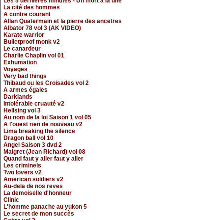
Les 5 dernieres minutes - Un mort à la une
La cité des hommes
A contre courant
Allan Quatermain et la pierre des ancetres
Albator 78 vol 3 (AK VIDEO)
Karate warrior
Bulletproof monk v2
Le canardeur
Charlie Chaplin vol 01
Exhumation
Voyages
Very bad things
Thibaud ou les Croisades vol 2
A armes égales
Darklands
Intolérable cruauté v2
Hellsing vol 3
Au nom de la loi Saison 1 vol 05
A l'ouest rien de nouveau v2
Lima breaking the silence
Dragon ball vol 10
Angel Saison 3 dvd 2
Maigret (Jean Richard) vol 08
Quand faut y aller faut y aller
Les criminels
Two lovers v2
American soldiers v2
Au-dela de nos reves
La demoiselle d'honneur
Clinic
L'homme panache au yukon 5
Le secret de mon succès