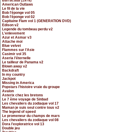
Barracuda (1978)
American Outlaws
Le fil de la vie
Bob l'éponge vol 05
Bob l'éponge vol 02
Capitaine Flam vol 1 (GENERATION DVD)
Edison v2
Legende du tombeau perdu v2
L'enlevement
Azur et Asmar v3
Attache moi
Blue velvet
Flammes sur l'Asie
Casimir vol 35
Aseria l'éternelle
Le tailleur de Panama v2
Blown away v2
Backdraft
In my country
Jackpot
Missing in America
Popstars l'histoire vraie du groupe
Avalon
Asterix chez les bretons
Le 7 ème voyage de Sinbad
Les chevaliers du zodiaque vol 17
Maman je suis seul contre tous v2
The legend of speed
Le promeneur du champs de mars
Les chevaliers du zodiaque vol 08
Dora l'exploratrice vol 13
Double jeu