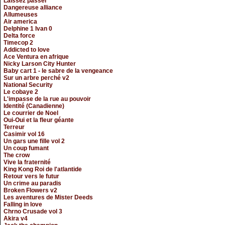
Laissez passer
Dangereuse alliance
Allumeuses
Air america
Delphine 1 Ivan 0
Delta force
Timecop 2
Addicted to love
Ace Ventura en afrique
Nicky Larson City Hunter
Baby cart 1 - le sabre de la vengeance
Sur un arbre perché v2
National Security
Le cobaye 2
L'impasse de la rue au pouvoir
Identité (Canadienne)
Le courrier de Noel
Oui-Oui et la fleur géante
Terreur
Casimir vol 16
Un gars une fille vol 2
Un coup fumant
The crow
Vive la fraternité
King Kong Roi de l'atlantide
Retour vers le futur
Un crime au paradis
Broken Flowers v2
Les aventures de Mister Deeds
Falling in love
Chrno Crusade vol 3
Akira v4