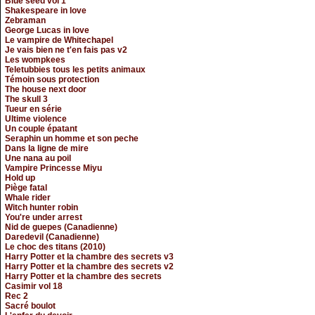
Blue seed vol 1
Shakespeare in love
Zebraman
George Lucas in love
Le vampire de Whitechapel
Je vais bien ne t'en fais pas v2
Les wompkees
Teletubbies tous les petits animaux
Témoin sous protection
The house next door
The skull 3
Tueur en série
Ultime violence
Un couple épatant
Seraphin un homme et son peche
Dans la ligne de mire
Une nana au poil
Vampire Princesse Miyu
Hold up
Piège fatal
Whale rider
Witch hunter robin
You're under arrest
Nid de guepes (Canadienne)
Daredevil (Canadienne)
Le choc des titans (2010)
Harry Potter et la chambre des secrets v3
Harry Potter et la chambre des secrets v2
Harry Potter et la chambre des secrets
Casimir vol 18
Rec 2
Sacré boulot