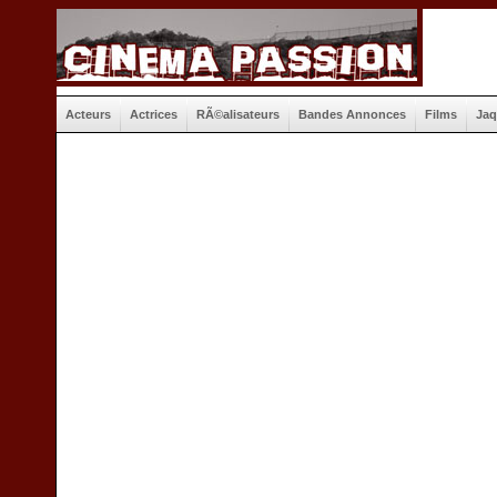
Acteurs
Actrices
RÃ©alisateurs
Bandes Annonces
Films
Jaq