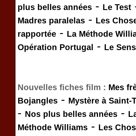
-
plus belles années
Le Test
-
Madres paralelas
Les Chos
-
rapportée
La Méthode Will
-
Opération Portugal
Le Sens 
Nouvelles fiches film :
Mes fr
-
Bojangles
Mystère à Saint-
-
-
Nos plus belles années
L
-
Méthode Williams
Les Chos