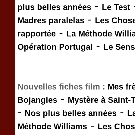
-
plus belles années
Le Test
-
Madres paralelas
Les Chos
-
rapportée
La Méthode Will
-
Opération Portugal
Le Sens 
Nouvelles fiches film :
Mes fr
-
Bojangles
Mystère à Saint-
-
-
Nos plus belles années
L
-
Méthode Williams
Les Chos