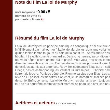
Note du film La loi de Murphy
0.00 / 5
note moyenne :
nombre de vote : 0
pour voter cliquez
ici
Résumé du film La loi de Murphy
La loi de Murphy est un principe empirique énonçant que " si quelque ch
infailliblement par mal tourner ". La loi de Murphy est donc une varia
qu'une tartine tombe toujours du côté de la confiture... Après quatre ans
hôpital. Il travaille comme brancardier. Dans cinq heures, sa conditionne
nouveau départ et tirer un trait sur le passé. Mais voilà, c'est sans comp
d'emmerdements maximums. Car des diamants volés pourraient jouer les
délesté, est admis aux urgences. Rudy, l'ex codétenu d'Elias qui en sait 
Ortega, des caïds frappadingues, veulent lui faire la peau. L'hôpital dev
flairent du louche. Panique générale. Rien ne va plus pour Elias. Les ga
rêve de lui passer les menottes. Son chef, le Dr Moreau, vit mal ses prise
de sortie. Enfin, cerise sur La loi de Murphy : les diamants sont toujour
tout ce qui peut l'être contre vents et marées: sa peau, son ami, son boul
Actrices et acteurs
La loi de Murphy