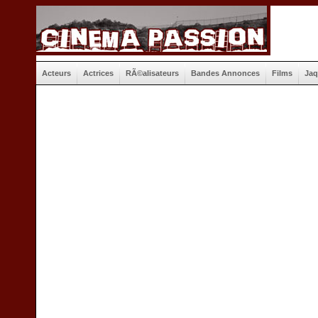
Acteurs
Actrices
RÃ©alisateurs
Bandes Annonces
Films
Jaq