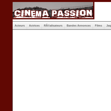
Acteurs
Actrices
RÃ©alisateurs
Bandes Annonces
Films
Jaq