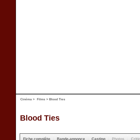
Cinéma
>
Films
> Blood Ties
Blood Ties
Fiche complète
Bande-annonce
Casting
Photos
Criti