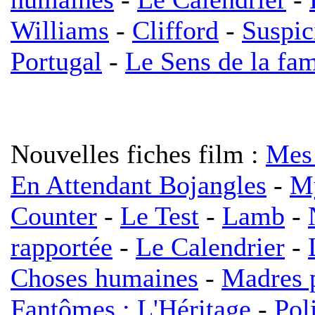
Williams
-
Clifford
-
Suspic
Portugal
-
Le Sens de la fam
Nouvelles fiches film :
Mes 
En Attendant Bojangles
-
My
Counter
-
Le Test
-
Lamb
-
rapportée
-
Le Calendrier
-
Choses humaines
-
Madres p
Fantômes : L'Héritage
-
Pol