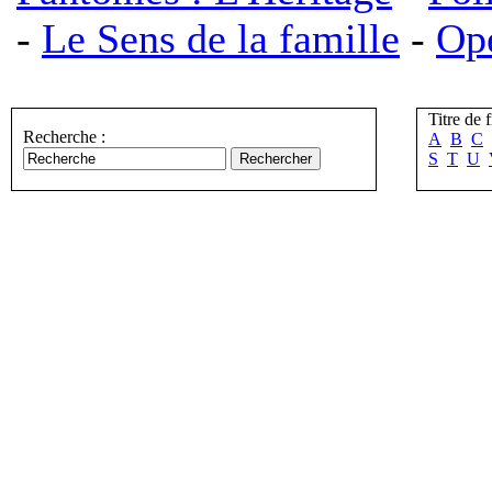
-
Le Sens de la famille
-
Opé
Titre de f
Recherche :
A
B
C
S
T
U