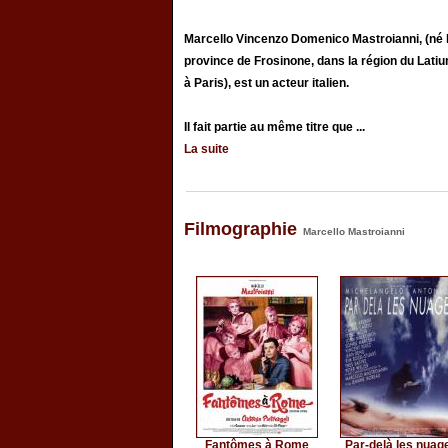
Marcello Vincenzo Domenico Mastroianni, (né l
province de Frosinone, dans la région du Lat
à Paris), est un acteur italien.
Il fait partie au même titre que ...
La suite
Filmographie
Marcello Mastroianni
Fantômes à Rome
Par-delà les nuag