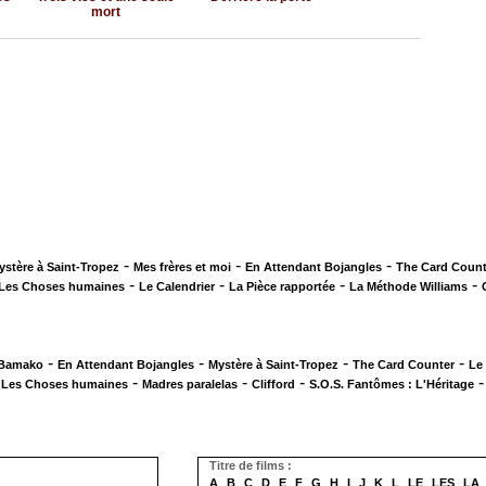
mort
-
-
-
ystère à Saint-Tropez
Mes frères et moi
En Attendant Bojangles
The Card Count
-
-
-
-
Les Choses humaines
Le Calendrier
La Pièce rapportée
La Méthode Williams
-
-
-
-
 Bamako
En Attendant Bojangles
Mystère à Saint-Tropez
The Card Counter
Le
-
-
-
-
Les Choses humaines
Madres paralelas
Clifford
S.O.S. Fantômes : L'Héritage
Titre de films :
A
B
C
D
E
F
G
H
I
J
K
L
LE
LES
LA