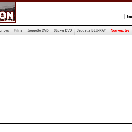
onces
Films
Jaquette DVD
Sticker DVD
Jaquette BLU-RAY
Nouveautés