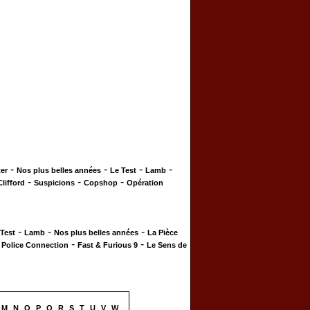
-
-
-
-
er
Nos plus belles années
Le Test
Lamb
-
-
-
Clifford
Suspicions
Copshop
Opération
-
-
-
 Test
Lamb
Nos plus belles années
La Pièce
-
-
-
Police Connection
Fast & Furious 9
Le Sens de
M
N
O
P
Q
R
S
T
U
V
W