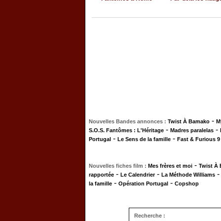
-
Nouvelles Bandes annonces :
Twist À Bamako
M
-
-
S.O.S. Fantômes : L'Héritage
Madres paralelas
-
-
Portugal
Le Sens de la famille
Fast & Furious 9
-
Nouvelles fiches film :
Mes frères et moi
Twist À
-
-
rapportée
Le Calendrier
La Méthode Williams
-
-
la famille
Opération Portugal
Copshop
Recherche :