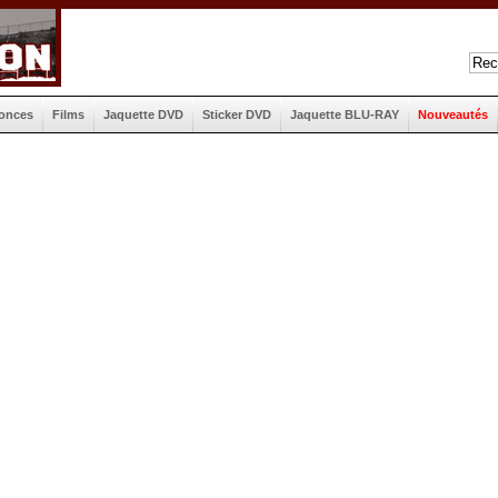
onces
Films
Jaquette DVD
Sticker DVD
Jaquette BLU-RAY
Nouveautés