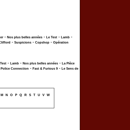
-
-
-
-
er
Nos plus belles années
Le Test
Lamb
-
-
-
Clifford
Suspicions
Copshop
Opération
-
-
-
 Test
Lamb
Nos plus belles années
La Pièce
-
-
-
Police Connection
Fast & Furious 9
Le Sens de
M
N
O
P
Q
R
S
T
U
V
W