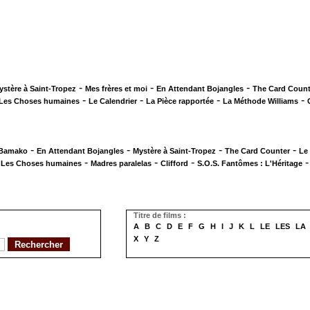
-
-
-
ystère à Saint-Tropez
Mes frères et moi
En Attendant Bojangles
The Card Count
-
-
-
-
Les Choses humaines
Le Calendrier
La Pièce rapportée
La Méthode Williams
-
-
-
-
 Bamako
En Attendant Bojangles
Mystère à Saint-Tropez
The Card Counter
Le
-
-
-
-
Les Choses humaines
Madres paralelas
Clifford
S.O.S. Fantômes : L'Héritage
Titre de films :
A
B
C
D
E
F
G
H
I
J
K
L
LE
LES
LA
X
Y
Z