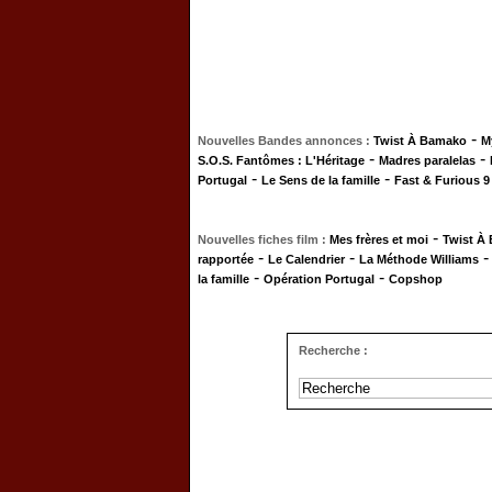
-
Nouvelles Bandes annonces :
Twist À Bamako
M
-
-
S.O.S. Fantômes : L'Héritage
Madres paralelas
-
-
Portugal
Le Sens de la famille
Fast & Furious 9
-
Nouvelles fiches film :
Mes frères et moi
Twist À
-
-
rapportée
Le Calendrier
La Méthode Williams
-
-
la famille
Opération Portugal
Copshop
Recherche :