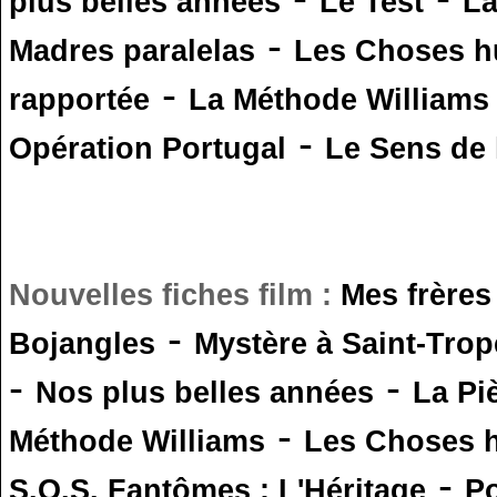
plus belles années
Le Test
L
-
Madres paralelas
Les Choses 
-
rapportée
La Méthode Williams
-
Opération Portugal
Le Sens de l
Nouvelles fiches film :
Mes frères
-
Bojangles
Mystère à Saint-Trop
-
-
Nos plus belles années
La Pi
-
Méthode Williams
Les Choses 
-
S.O.S. Fantômes : L'Héritage
Po