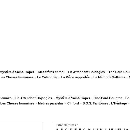
-
-
-
Mystère à Saint-Tropez
Mes frères et moi
En Attendant Bojangles
The Card Cou
-
-
-
-
Les Choses humaines
Le Calendrier
La Pièce rapportée
La Méthode Williams
-
-
-
-
 Bamako
En Attendant Bojangles
Mystère à Saint-Tropez
The Card Counter
Le
-
-
-
-
Les Choses humaines
Madres paralelas
Clifford
S.O.S. Fantômes : L'Héritage
Titre de films :
A
B
C
D
E
F
G
H
I
J
K
L
LE
LES
LA