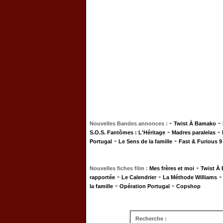
-
-
Nouvelles Bandes annonces :
Twist À Bamako
-
-
S.O.S. Fantômes : L'Héritage
Madres paralelas
-
-
Portugal
Le Sens de la famille
Fast & Furious 9
-
Nouvelles fiches film :
Mes frères et moi
Twist À
-
-
rapportée
Le Calendrier
La Méthode Williams
-
-
la famille
Opération Portugal
Copshop
Recherche :