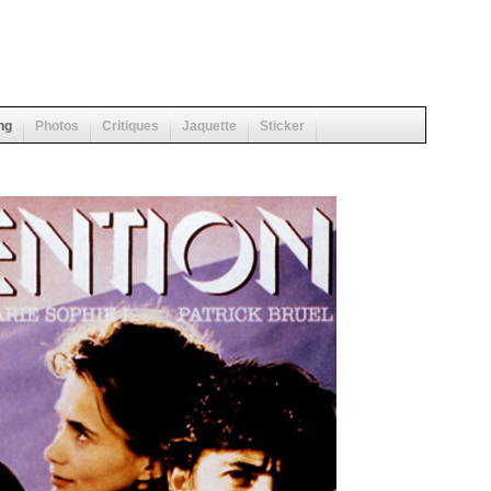
ng
Photos
Critiques
Jaquette
Sticker