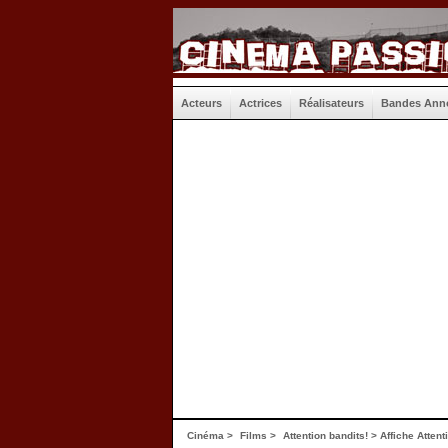
Acteurs
Actrices
Réalisateurs
Bandes Ann
Cinéma
>
Films
>
Attention bandits!
>
Affiche Attent