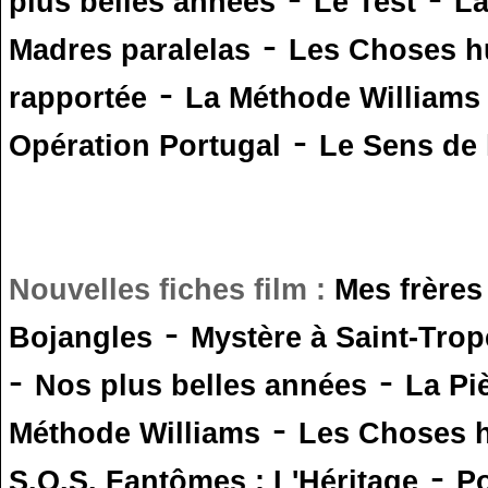
plus belles années
Le Test
L
-
Madres paralelas
Les Choses 
-
rapportée
La Méthode Williams
-
Opération Portugal
Le Sens de l
Nouvelles fiches film :
Mes frères
-
Bojangles
Mystère à Saint-Trop
-
-
Nos plus belles années
La Pi
-
Méthode Williams
Les Choses 
-
S.O.S. Fantômes : L'Héritage
Po