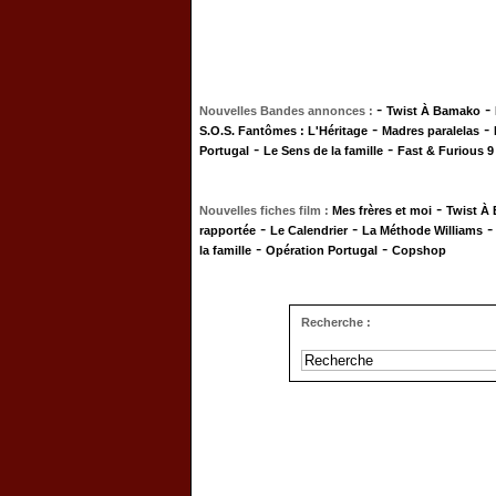
-
-
Nouvelles Bandes annonces :
Twist À Bamako
-
-
S.O.S. Fantômes : L'Héritage
Madres paralelas
-
-
Portugal
Le Sens de la famille
Fast & Furious 9
-
Nouvelles fiches film :
Mes frères et moi
Twist À
-
-
rapportée
Le Calendrier
La Méthode Williams
-
-
la famille
Opération Portugal
Copshop
Recherche :