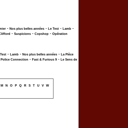
-
-
-
-
nter
Nos plus belles années
Le Test
Lamb
-
-
-
Clifford
Suspicions
Copshop
Opération
-
-
-
 Test
Lamb
Nos plus belles années
La Pièce
-
-
-
Police Connection
Fast & Furious 9
Le Sens de
M
N
O
P
Q
R
S
T
U
V
W