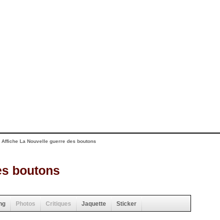
>
Affiche La Nouvelle guerre des boutons
es boutons
ng
Photos
Critiques
Jaquette
Sticker