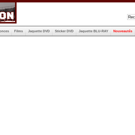
onces
Films
Jaquette DVD
Sticker DVD
Jaquette BLU-RAY
Nouveautés