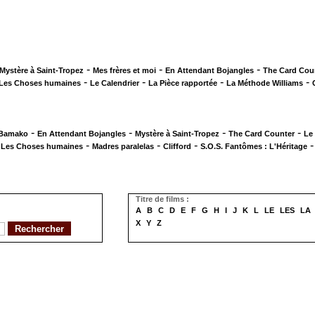
-
-
-
Mystère à Saint-Tropez
Mes frères et moi
En Attendant Bojangles
The Card Cou
-
-
-
-
Les Choses humaines
Le Calendrier
La Pièce rapportée
La Méthode Williams
-
-
-
-
 Bamako
En Attendant Bojangles
Mystère à Saint-Tropez
The Card Counter
Le
-
-
-
-
Les Choses humaines
Madres paralelas
Clifford
S.O.S. Fantômes : L'Héritage
Titre de films :
A
B
C
D
E
F
G
H
I
J
K
L
LE
LES
LA
X
Y
Z