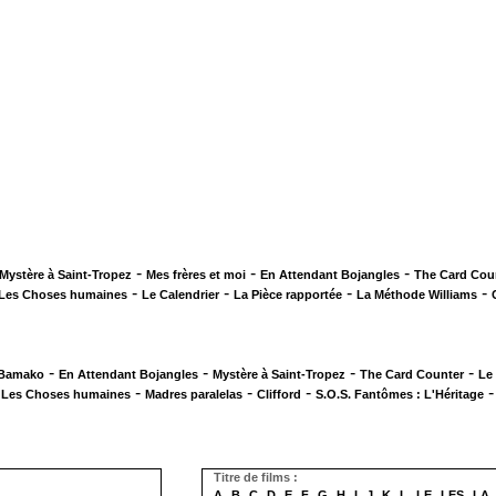
-
-
-
Mystère à Saint-Tropez
Mes frères et moi
En Attendant Bojangles
The Card Cou
-
-
-
-
Les Choses humaines
Le Calendrier
La Pièce rapportée
La Méthode Williams
-
-
-
-
 Bamako
En Attendant Bojangles
Mystère à Saint-Tropez
The Card Counter
Le
-
-
-
-
Les Choses humaines
Madres paralelas
Clifford
S.O.S. Fantômes : L'Héritage
Titre de films :
A
B
C
D
E
F
G
H
I
J
K
L
LE
LES
LA