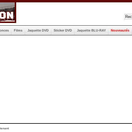
onces
Films
Jaquette DVD
Sticker DVD
Jaquette BLU-RAY
Nouveautés
tenant