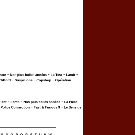
-
-
-
-
nter
Nos plus belles années
Le Test
Lamb
-
-
-
Clifford
Suspicions
Copshop
Opération
-
-
-
 Test
Lamb
Nos plus belles années
La Pièce
-
-
-
Police Connection
Fast & Furious 9
Le Sens de
M
N
O
P
Q
R
S
T
U
V
W