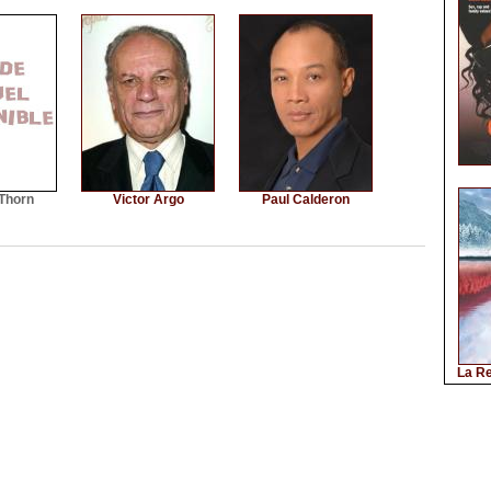
 Thorn
Victor Argo
Paul Calderon
La Re