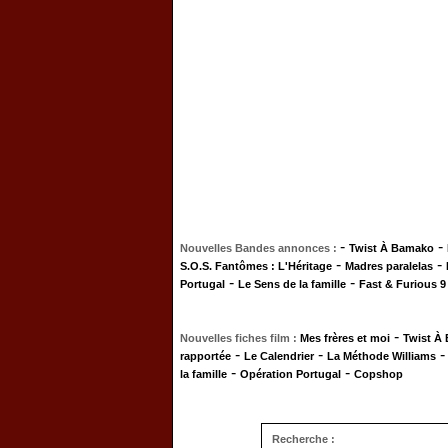
-
-
Nouvelles Bandes annonces :
Twist À Bamako
-
-
S.O.S. Fantômes : L'Héritage
Madres paralelas
-
-
Portugal
Le Sens de la famille
Fast & Furious 9
-
Nouvelles fiches film :
Mes frères et moi
Twist À
-
-
rapportée
Le Calendrier
La Méthode Williams
-
-
la famille
Opération Portugal
Copshop
Recherche :