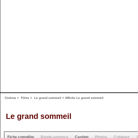
Cinéma
>
Films
>
Le grand sommeil
>
Affiche Le grand sommeil
Le grand sommeil
Fiche complète
Bande-annonce
Casting
Photos
Critiques