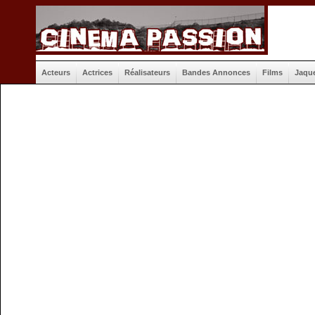
Acteurs
Actrices
Réalisateurs
Bandes Annonces
Films
Jaqu