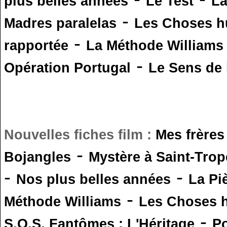
plus belles années
Le Test
L
-
Madres paralelas
Les Choses 
-
rapportée
La Méthode Williams
-
Opération Portugal
Le Sens de l
Nouvelles fiches film :
Mes frères
-
Bojangles
Mystère à Saint-Trop
-
-
Nos plus belles années
La Pi
-
Méthode Williams
Les Choses 
-
S.O.S. Fantômes : L'Héritage
Po