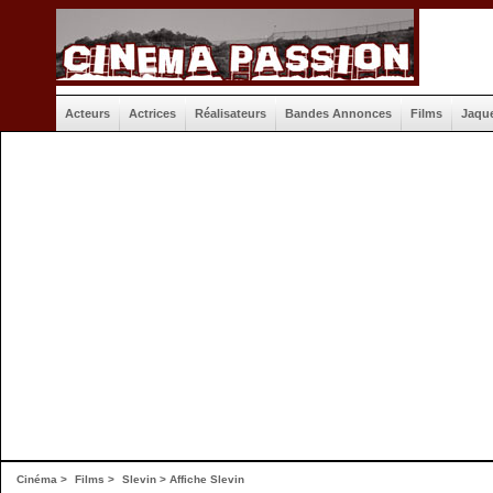
Acteurs
Actrices
Réalisateurs
Bandes Annonces
Films
Jaqu
Cinéma
>
Films
>
Slevin
>
Affiche Slevin