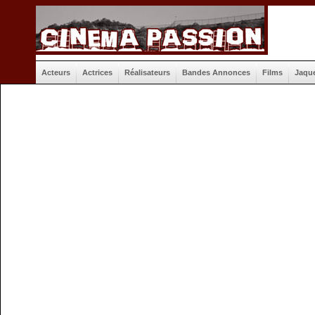
Acteurs
Actrices
Réalisateurs
Bandes Annonces
Films
Jaqu