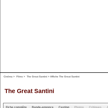
Cinéma
>
Films
>
The Great Santini
>
Affiche The Great Santini
The Great Santini
Fiche complète
Bande-annonce
Casting
Photos
Critiques