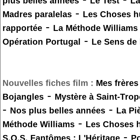
plus belles années
Le Test
L
-
Madres paralelas
Les Choses 
-
rapportée
La Méthode Williams
-
Opération Portugal
Le Sens de l
Nouvelles fiches film :
Mes frères
-
Bojangles
Mystère à Saint-Trop
-
-
Nos plus belles années
La Pi
-
Méthode Williams
Les Choses 
-
S.O.S. Fantômes : L'Héritage
Po