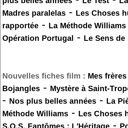
plus belles années
Le Test
L
-
Madres paralelas
Les Choses 
-
rapportée
La Méthode Williams
-
Opération Portugal
Le Sens de l
Nouvelles fiches film :
Mes frères
-
Bojangles
Mystère à Saint-Trop
-
-
Nos plus belles années
La Pi
-
Méthode Williams
Les Choses 
-
S.O.S. Fantômes : L'Héritage
Po