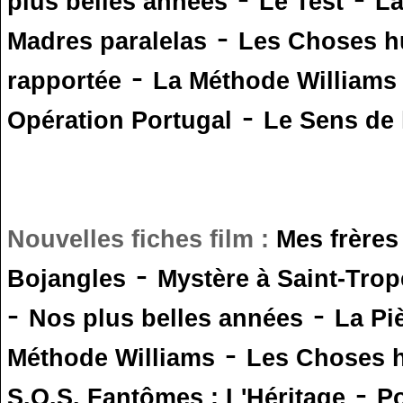
plus belles années
Le Test
L
-
Madres paralelas
Les Choses 
-
rapportée
La Méthode Williams
-
Opération Portugal
Le Sens de l
Nouvelles fiches film :
Mes frères
-
Bojangles
Mystère à Saint-Trop
-
-
Nos plus belles années
La Pi
-
Méthode Williams
Les Choses 
-
S.O.S. Fantômes : L'Héritage
Po