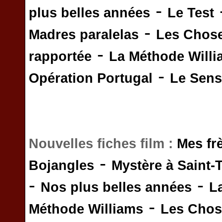
-
plus belles années
Le Test
-
Madres paralelas
Les Chos
-
rapportée
La Méthode Will
-
Opération Portugal
Le Sens 
Nouvelles fiches film :
Mes fr
-
Bojangles
Mystère à Saint-
-
-
Nos plus belles années
L
-
Méthode Williams
Les Chos