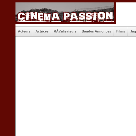
Acteurs
Actrices
RÃ©alisateurs
Bandes Annonces
Films
Jaq