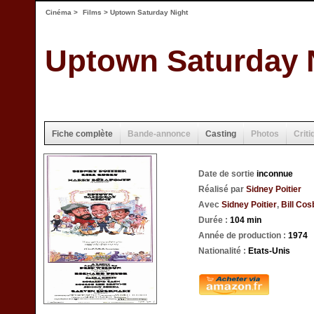
Cinéma
>
Films
> Uptown Saturday Night
Uptown Saturday 
Fiche complète
Bande-annonce
Casting
Photos
Criti
Date de sortie
inconnue
Réalisé par
Sidney Poitier
Avec
Sidney Poitier
,
Bill Cos
Durée :
104 min
Année de production :
1974
Nationalité :
Etats-Unis