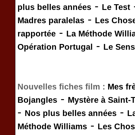
-
plus belles années
Le Test
-
Madres paralelas
Les Chos
-
rapportée
La Méthode Will
-
Opération Portugal
Le Sens 
Nouvelles fiches film :
Mes fr
-
Bojangles
Mystère à Saint-
-
-
Nos plus belles années
L
-
Méthode Williams
Les Chos