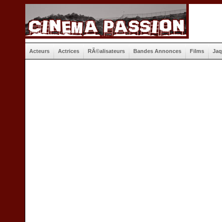
Acteurs
Actrices
RÃ©alisateurs
Bandes Annonces
Films
Jaq